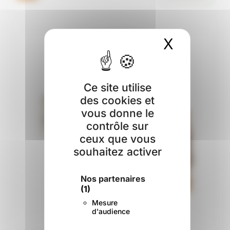
X
Masquer
Ce site utilise
des cookies et
vous donne le
contrôle sur
ceux que vous
souhaitez activer
Nos partenaires
(1)
Mesure
d'audience