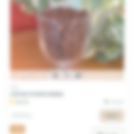
Café
CAFÉ BIO ÉTHIOPIE SIDAMO
Makéda
Ethiopie
4
23
,45 €
,69 €
/Kg
200g