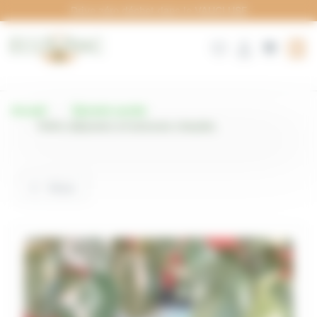
Panneau de gestion des cookies
Drive zéro déchet dans le VAUCLUSE
Accueil
Épicerie sucrée
Petits déjeuners et boissons chaudes
Filtrer