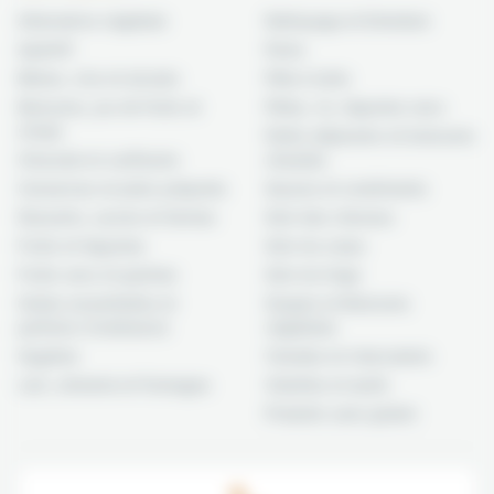
Alternative végétale
Nettoyage et Entretien
Apéritif
Pains
Bières, vins et alcools
Pâte à tarte
Boissons, jus de fruits et
Pâtes, riz, légumes secs
sirops
Petits déjeuners et boissons
Chocolat et confiserie
chaudes
Conserves et plats préparés
Sauces et condiments
Desserts, sucres et farines
Soin des cheveux
Fruits et légumes
Soin du corps
Fruits secs et graines
Soin du linge
Huiles essentielles et
Soupes et Boissons
parfums d'ambiance
végétales
Hygiène
Viandes et charcuterie
Lait, crèmerie et fromages
Volailles et œufs
Produits sans gluten