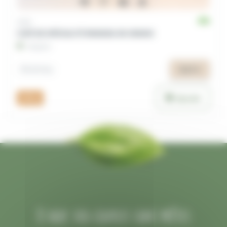
Café
CAFÉ DE SPÉCIALITÉ RWANDA EN GRAINS
Avignon
8
35
,49 €
,87 €
/Kg
Ajouter
250 g
Et hop, vos courses sont prêtes