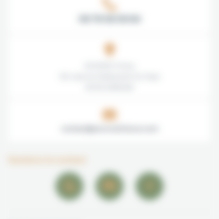
09 79 58 59 64
ECOVRAC France
152 route de Châteauneuf-Du-Pape
84700 SORGUES
contact@ecovracfrance.com
Gardons le contact