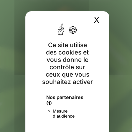
X
Masquer
Vos courses préparées en drive
Ce site utilise
des cookies et
vous donne le
contrôle sur
ceux que vous
Paiement en ligne 100% sécurisé
souhaitez activer
Nos partenaires
(1)
Mesure
d'audience
Qualité et fraicheur des produits