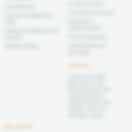
Le retrait au drive
Les partenaires
Les points de livraison
Conditions générales de
Paiements et
vente
remboursements
Politique de traitement des
Foire aux questions
données
Fonctionnement du
Mentions légales
parrainage
Horaires
Lundi de 12h à 19h
Mardi de 9h à 19h
Mercredi de 9h à 19h
Jeudi de 9h à 19h
Vendredi de 9h à 19h
Samedi : 10h à 16h
Dimanche : fermé
Nos rayons